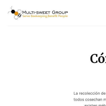
跳
过
内
容
Có
La recolección de
todos cosechan mi
existen méto