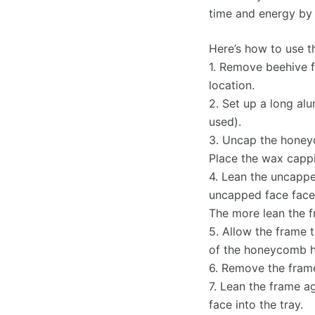
time and energy by
Here’s how to use t
1. Remove beehive f
location.
2. Set up a long al
used).
3. Uncap the honeyc
Place the wax cappi
4. Lean the uncappe
uncapped face faces
The more lean the fr
5. Allow the frame 
of the honeycomb h
6. Remove the fram
7. Lean the frame ag
face into the tray.