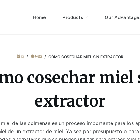
Home
Products
Our Advantage
首页
/
未分类
/
CÓMO COSECHAR MIEL SIN EXTRACTOR
mo cosechar miel 
extractor
 miel de las colmenas es un proceso importante para los ap
el de un extractor de miel. Ya sea por presupuesto o para 
dos alternativos que se pueden utilizar para extraer miel s