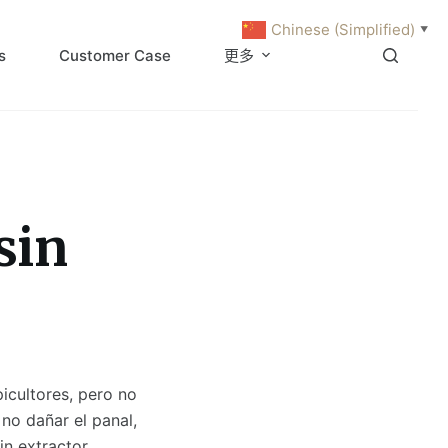
Chinese (Simplified)
▼
s
Customer Case
更多
sin
icultores, pero no
no dañar el panal,
in extractor.