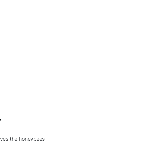
y
saves the honeybees