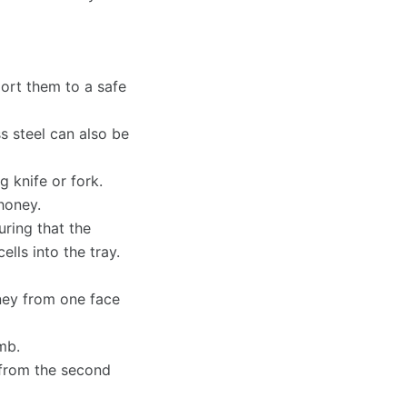
ort them to a safe
s steel can also be
 knife or fork.
honey.
uring that the
ls into the tray.
oney from one face
mb.
y from the second