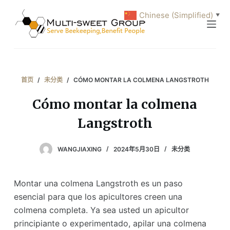
跳
Chinese (Simplified)
▼
过
内
容
首页
/
未分类
/
CÓMO MONTAR LA COLMENA LANGSTROTH
Cómo montar la colmena
Langstroth
WANGJIAXING
2024年5月30日
未分类
Montar una colmena Langstroth es un paso
esencial para que los apicultores creen una
colmena completa. Ya sea usted un apicultor
principiante o experimentado, apilar una colmena